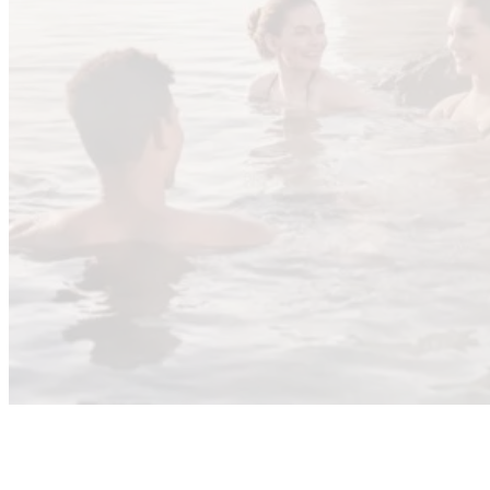
IJsland, Faeröer Eilanden &
Denemarken
Veerboot-
overtochten