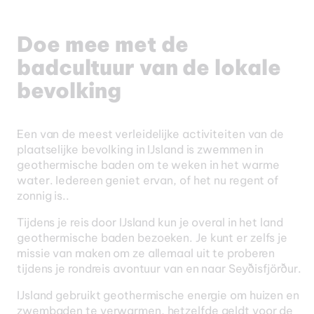
Doe mee met de
badcultuur van de lokale
IJsland & Faeröer Eilanden
bevolking
Twee bestemmingen,
één reis
Een van de meest verleidelijke activiteiten van de
plaatselijke bevolking in IJsland is zwemmen in
geothermische baden om te weken in het warme
water. Iedereen geniet ervan, of het nu regent of
zonnig is..
Tijdens je reis door IJsland kun je overal in het land
geothermische baden bezoeken. Je kunt er zelfs je
missie van maken om ze allemaal uit te proberen
tijdens je rondreis avontuur van en naar Seyðisfjörður.
IJsland gebruikt geothermische energie om huizen en
zwembaden te verwarmen, hetzelfde geldt voor de