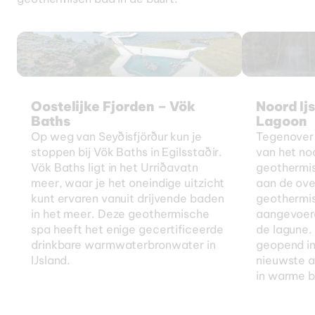
Oostelijke Fjorden – Vök
Noord Ij
Baths
Lagoon
Op weg van Seyðisfjörður kun je
Tegenover 
stoppen bij Vök Baths in Egilsstaðir.
van het no
Vök Baths ligt in het Urriðavatn
geothermis
meer, waar je het oneindige uitzicht
aan de ove
kunt ervaren vanuit drijvende baden
geothermi
in het meer. Deze geothermische
aangevoerd
spa heeft het enige gecertificeerde
de lagune.
drinkbare warmwaterbronwater in
geopend in
IJsland.
nieuwste a
in warme br